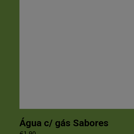
Água c/ gás Sabores
€
1.90